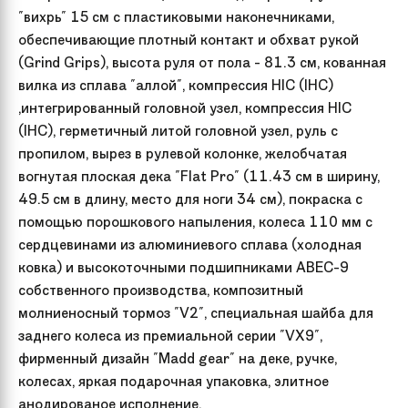
"вихрь" 15 см с пластиковыми наконечниками,
обеспечивающие плотный контакт и обхват рукой
(Grind Grips), высота руля от пола - 81.3 см, кованная
вилка из сплава "аллой", компрессия HIC (IHC)
,интегрированный головной узел, компрессия HIC
(IHC), герметичный литой головной узел, руль с
пропилом, вырез в рулевой колонке, желобчатая
вогнутая плоская дека "Flat Pro" (11.43 см в ширину,
49.5 см в длину, место для ноги 34 см), покраска с
помощью порошкового напыления, колеса 110 мм с
сердцевинами из алюминиевого сплава (холодная
ковка) и высокоточными подшипниками ABEC-9
собственного производства, композитный
молниеносный тормоз "V2", специальная шайба для
заднего колеса из премиальной серии "VX9",
фирменный дизайн "Madd gear" на деке, ручке,
колесах, яркая подарочная упаковка, элитное
анодированое исполнение.