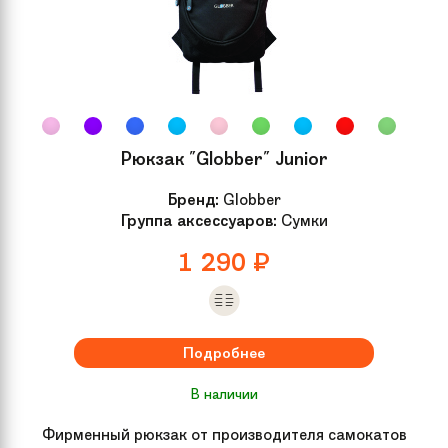
Задний тормоз
Ножной
Подшипник
ABEC-9
Жесткость колес
88А
Рюкзак "Globber" Junior
Бренд:
Globber
Для кого
Для подростков, Для взрослых
Группа аксессуаров:
Сумки
1 290
₽
Размер колес
110 мм
Материал колес
Полиуретан (PU)
Подробнее
Материал доски
Алюминий
В наличии
Длина доски
11 см
Фирменный рюкзак от производителя самокатов