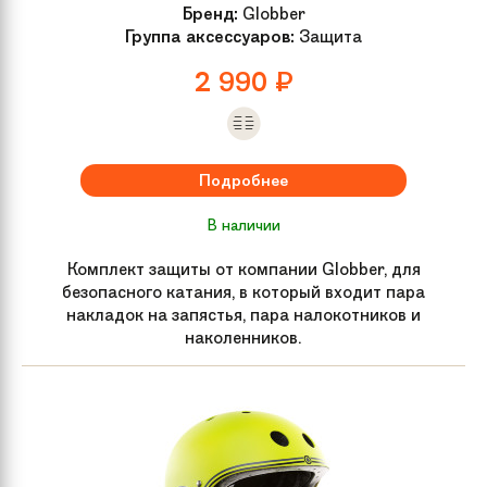
Рулевая колонка
Интегрированная с закрытыми
Бренд:
Globber
подшипниками
Группа аксессуаров:
Защита
2 990
₽
Обмотка руля /
Широкие рукоятки "вихрь" 15 см с
грипсы
пластиковыми наконечниками
Руль
Развернутый вверх экстра-
Подробнее
широкий Y-образный руль из
легированной стали (61 х 56 см)
В наличии
Комплект защиты от компании Globber, для
Вилка
Алюминий
безопасного катания, в который входит пара
накладок на запястья, пара налокотников и
наколенников.
Компрессия
HIC
Группа
Трюковые