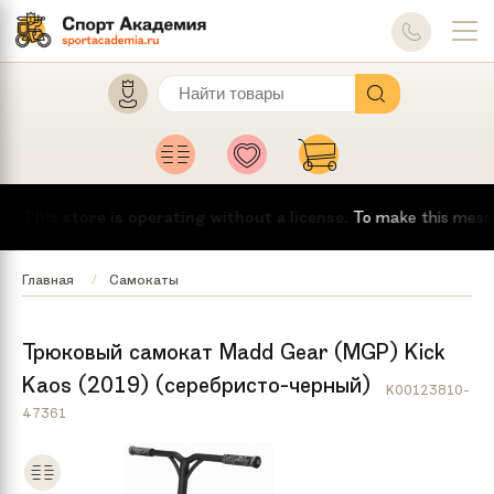
This store is operating without a license.
To make this message d
Главная
Самокаты
Трюковый самокат Madd Gear (MGP) Kick
Kaos (2019) (серебристо-черный)
K00123810-
47361