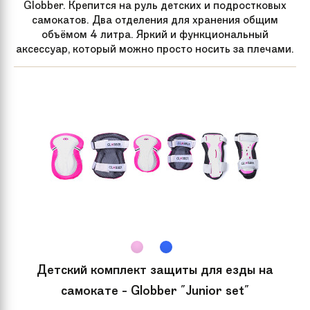
Globber. Крепится на руль детских и подростковых
самокатов. Два отделения для хранения общим
Ширина доски
49 см
объёмом 4 литра. Яркий и функциональный
аксессуар, который можно просто носить за плечами.
Материал
Алюминий, Сталь
самоката
Рекомендуемый
от 123 см
рост
Максимальная
до 100 кг
нагрузка
Сплав
T4/T6
Обода колес
С сердцевинами из алюминиевого
Детский комплект защиты для езды на
сплава (холодная ковка)
самокате - Globber "Junior set"