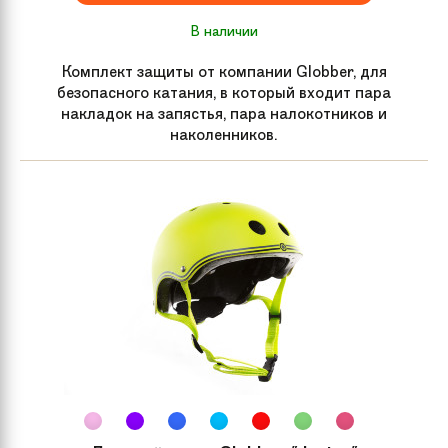
диаметр с внутренним рифлением
В наличии
Вилка
Алюминий
Комплект защиты от компании Globber, для
безопасного катания, в который входит пара
накладок на запястья, пара налокотников и
Жесткость колес
88А
наколенников.
Рулевая колонка
Интегрированная с закрытыми
подшипниками
Обмотка руля /
Мягкие MFX безфланцевые 180 мм
грипсы
рукоятки из термопластичной
резины с нейлоновыми
наконечниками и рисунком “вихрь”