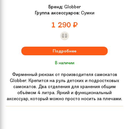
рифлением
Бренд:
Globber
Группа аксессуаров:
Сумки
Гарантия
3 года
1 290
₽
Рекомендуемый
от 120 см
рост
Подробнее
Для кого
Для подростков, Для взрослых
В наличии
Фирменный рюкзак от производителя самокатов
Вес
3.55 кг
Globber. Крепится на руль детских и подростковых
самокатов. Два отделения для хранения общим
Артикул
1643064
объёмом 4 литра. Яркий и функциональный
производителя
аксессуар, который можно просто носить за плечами.
Задний тормоз
Ножной
Подшипник
Abec 11