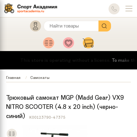
This store is operating without a license.
To make this me
Главная
Самокаты
Трюковый самокат MGP (Madd Gear) VX9
NITRO SCOOTER (4.8 x 20 inch) (черно-
синий)
K00123790-47375