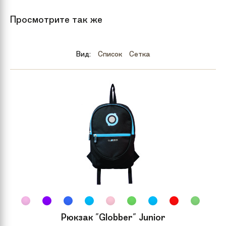
Цвет
Черный
Просмотрите так же
Бренд
MGP
Вид:
Список
Сетка
Модель
VX9 NITRO SCOOTER
Комплектация
Самокат в индивидуальной
подарочной упаковке
Материал
Алюминий, Хромомолибден
самоката
Ширина доски
51 см
Длина доски
12 см
Рюкзак "Globber" Junior
Материал доски
Алюминий с внутренним