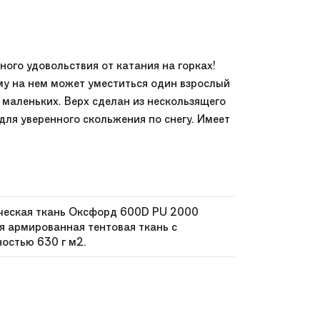
ого удовольствия от катания на горках!
му на нем может уместиться один взрослый
 маленьких. Верх сделан из нескользящего
ля уверенного скольжения по снегу. Имеет
ическая ткань Оксфорд 600D PU 2000
я армированная тентовая ткань с
остью 630 г м2.