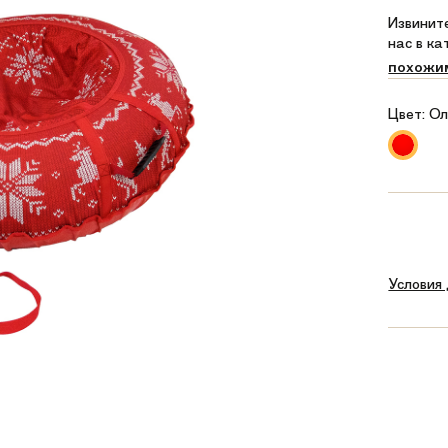
Извините
нас в к
похожи
Цвет:
Ол
Условия