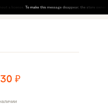
ut a license.
To make this message disappear, the store owner need
230
₽
 наличии