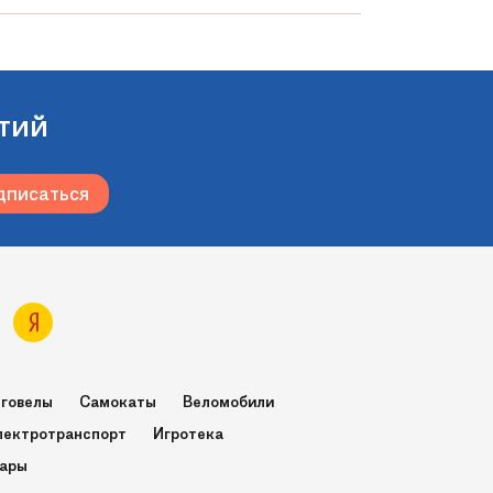
тий
говелы
Самокаты
Веломобили
лектротранспорт
Игротека
вары