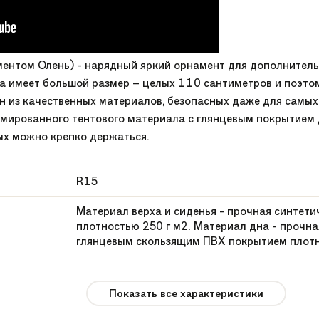
ентом Олень) - нарядный яркий орнамент для дополнительн
ха имеет большой размер – целых 110 сантиметров и поэто
ен из качественных материалов, безопасных даже для самых
рмированного тентового материала с глянцевым покрытием д
ых можно крепко держаться.
R15
Материал верха и сиденья - прочная синтет
плотностью 250 г м2. Материал дна - прочна
глянцевым скользящим ПВХ покрытием плотн
Тюбинги
Показать все характеристики
1.6 кг