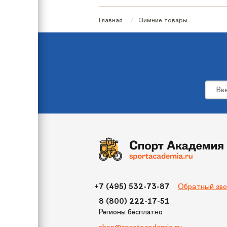
Гарантия
Главная
Зимние товары
Количество мест
Рекомендуемый возраст
Максимальная нагрузка
Страна происхождения
Размер
Цвет
Упаковка (ДхШхВ)
Бренд
Обратный зво
+7 (495) 532-73-87
Модель
8 (800) 222-17-51
Регионы бесплатно