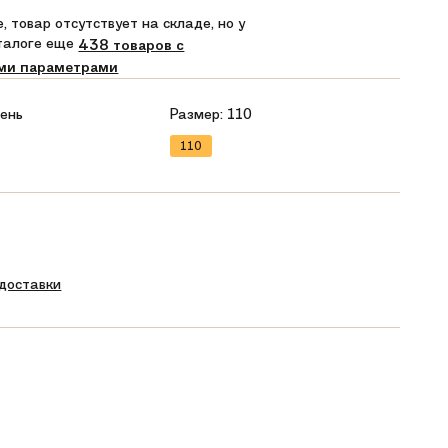
, товар отсутствует на складе, но у
аталоге еще
438 товаров с
ми параметрами
ень
Размер:
110
110
 доставки