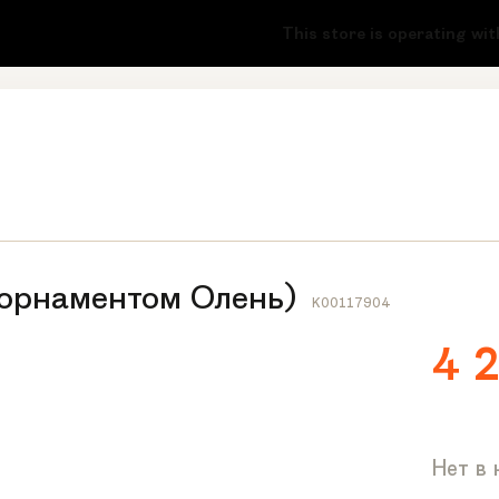
-51
This store is operating witho
 орнаментом Олень)
K00117904
4 
Нет в