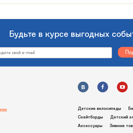
Тюбинг: 6 месяцев. Камера: нет гарантии.
1
от 3 лет
Будьте в курсе выгодных собы
до 100 кг
Россия
110
Олень
115х20х5 см
Митек
Детские велосипеды
Бе
нок
Скейтборды
Детский э
Орнамент "Олень" 110 см
Аксессуары
Зимние то