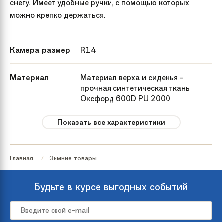
снегу. Имеет удобные ручки, с помощью которых
можно крепко держаться.
Камера размер
R14
Материал
Материал верха и сиденья -
прочная синтетическая ткань
Оксфорд 600D PU 2000
плотностью 250 г м2. Материал
дна - прочная армированная
Показать все характеристики
тентовая ткань с глянцевым
скользящим ПВХ покрытием
плотностью 630 г м2.
Главная
Зимние товары
Зимняя группа
Тюбинги
Будьте в курсе выгодных событий
Вес
1.5 кг