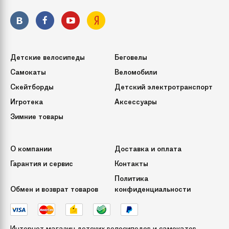
Мозайка Желтый
Упаковка
100х20х5 см
(ДхШхВ)
Детские велосипеды
Беговелы
Самокаты
Веломобили
Бренд
Митек
Скейтборды
Детский электротранспорт
Игротека
Аксессуары
Модель
"Мозайка" 95 см
Зимние товары
О компании
Доставка и оплата
Гарантия и сервис
Контакты
Политика
Обмен и возврат товаров
конфиденциальности
Интернет магазин детских велосипедов и самокатов