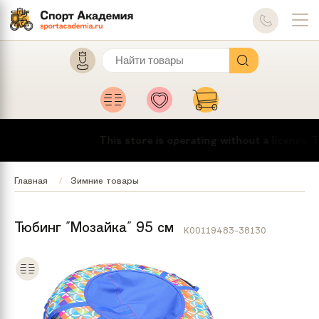
This store is operating without a license.
To
Главная
Зимние товары
Тюбинг "Мозайка" 95 см
K00119483-38130