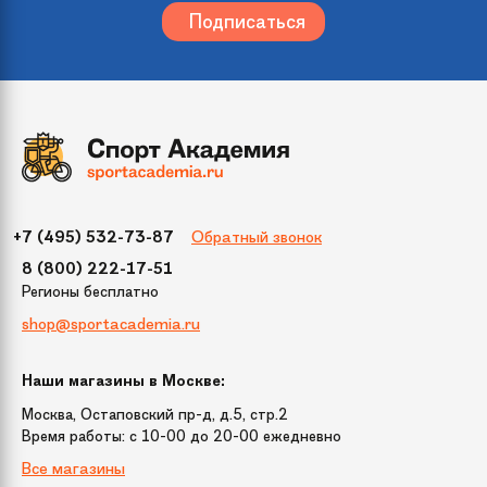
Гарантия
Тюбинг: 6 месяцев. Камера: нет
гарантии.
Количество мест
1
Рекомендуемый
от 3 лет
возраст
Обратный звонок
+7 (495) 532-73-87
Максимальная
до 100 кг
8 (800) 222-17-51
нагрузка
Регионы бесплатно
shop@sportacademia.ru
Страна
Россия
происхождения
Наши магазины в Москве:
Москва, Остаповский пр-д, д.5, стр.2
Размер
95
Время работы: c 10-00 до 20-00 ежедневно
Все магазины
Цвет
Мозайка Синий