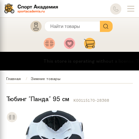
This store is operating without a license.
To
Главная
Зимние товары
Тюбинг "Панда" 95 см
K00115170-28368