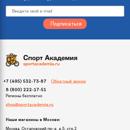
Вес
1.5 кг
Гарантия
Тюбинг: 6 месяцев. Камера: нет
гарантии.
Количество мест
1
Рекомендуемый
от 3 лет
возраст
Обратный звонок
+7 (495) 532-73-87
Максимальная
до 100 кг
8 (800) 222-17-51
нагрузка
Регионы бесплатно
shop@sportacademia.ru
Страна
Россия
происхождения
Наши магазины в Москве:
Москва, Остаповский пр-д, д.5, стр.2