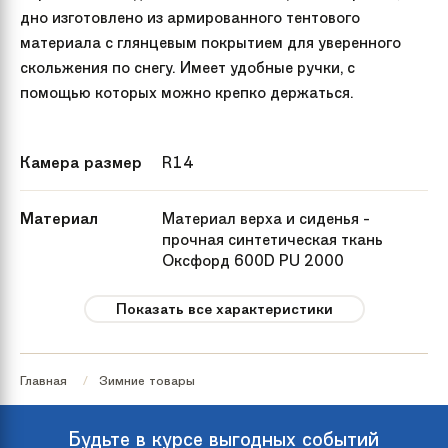
дно изготовлено из армированного тентового
материала с глянцевым покрытием для уверенного
скольжения по снегу. Имеет удобные ручки, с
помощью которых можно крепко держаться.
Камера размер
R14
Материал
Материал верха и сиденья -
прочная синтетическая ткань
Оксфорд 600D PU 2000
плотностью 250 г м2. Материал
дна - прочная армированная
Показать все характеристики
тентовая ткань с глянцевым
скользящим ПВХ покрытием
плотностью 630 г м2.
Главная
Зимние товары
Зимняя группа
Тюбинги
Будьте в курсе выгодных событий