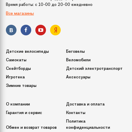
Размер
95
Время работы: c 10-00 до 20-00 ежедневно
Все магазины
Цвет
Панда
Упаковка
100х20х5 см
(ДхШхВ)
Детские велосипеды
Беговелы
Бренд
Митек
Самокаты
Веломобили
Скейтборды
Детский электротранспорт
Модель
"Панда" 95 см
Игротека
Аксессуары
Зимние товары
О компании
Доставка и оплата
Гарантия и сервис
Контакты
Политика
Обмен и возврат товаров
конфиденциальности