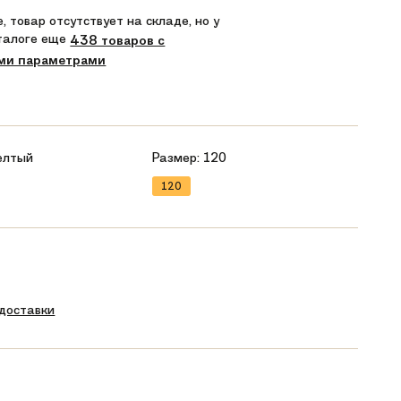
, товар отсутствует на складе, но у
аталоге еще
438 товаров с
ми параметрами
елтый
Размер:
120
120
 доставки