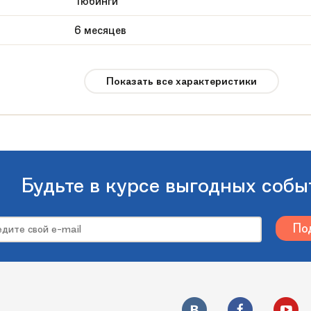
Тюбинги
6 месяцев
2
Показать все характеристики
от 3 лет
до 140 кг
Россия
Буксировочный трос, упаковка пакет с ручка
Будьте в курсе выгодных собы
120
Желтый
Тянитолкай
Без принта 120 см двойной