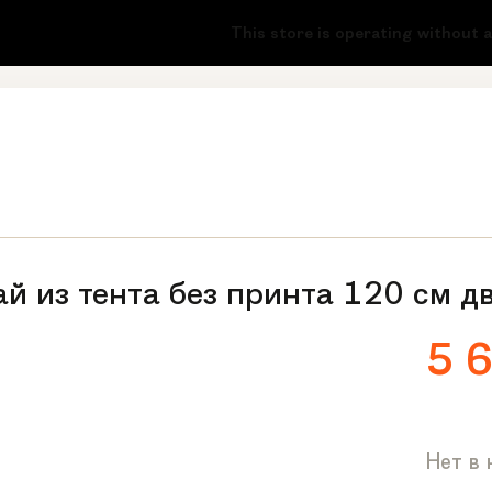
-51
This store is operating without a li
й из тента без принта 120 см д
5 
Нет в