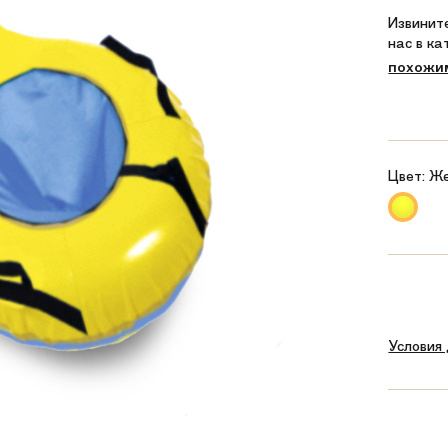
Извините
нас в к
похожи
Цвет:
Ж
Условия