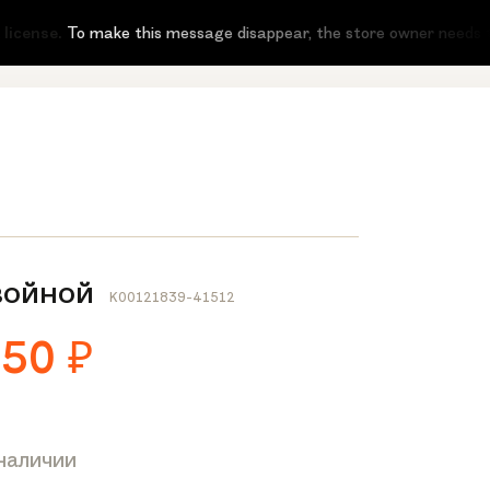
cense.
To make this message disappear, the store owner needs to ac
войной
K00121839-41512
650
₽
 наличии