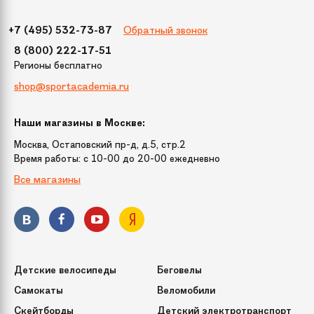
Размер
65
Обратный звонок
+7 (495) 532-73-87
Цвет
Желтый
8 (800) 222-17-51
Регионы бесплатно
shop@sportacademia.ru
Бренд
Тянитолкай
Наши магазины в Москве:
Модель
Без принта 65 см
Москва, Остаповский пр-д, д.5, стр.2
Время работы: c 10-00 до 20-00 ежедневно
Все магазины
Детские велосипеды
Беговелы
Самокаты
Веломобили
Скейтборды
Детский электротранспорт