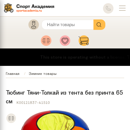
This store is operating without a license.
To
Главная
Зимние товары
Тюбинг Тяни-Толкай из тента без принта 65
см
K00121837-41510