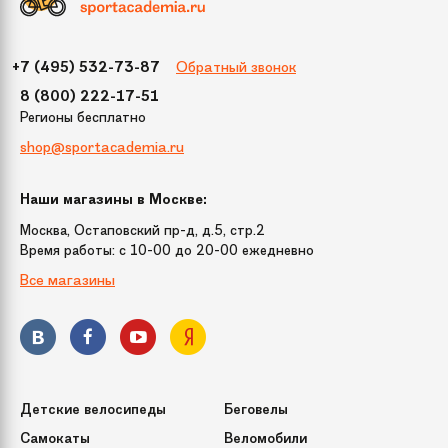
Размер
100
Обратный звонок
+7 (495) 532-73-87
Цвет
Синий
8 (800) 222-17-51
Регионы бесплатно
shop@sportacademia.ru
Бренд
Тянитолкай
Наши магазины в Москве:
Модель
"Russia" 100 см
Москва, Остаповский пр-д, д.5, стр.2
Время работы: c 10-00 до 20-00 ежедневно
Все магазины
Детские велосипеды
Беговелы
Самокаты
Веломобили