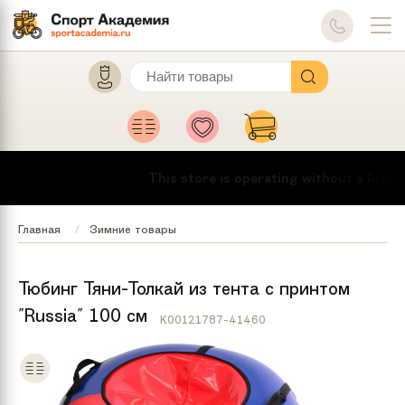
This store is operating without a license
Главная
Зимние товары
Тюбинг Тяни-Толкай из тента с принтом
"Russia" 100 см
K00121787-41460