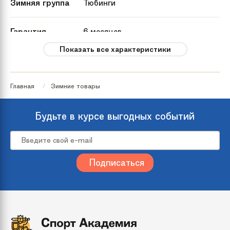
Зимняя группа
Тюбинги
Гарантия
6 месяцев
Показать все характеристики
Количество мест
1
Главная
Зимние товары
Рекомендуемый
от 3 лет
возраст
Будьте в курсе выгодных событий
Максимальная
до 100 кг
нагрузка
Страна
Россия
происхождения
Дополнительно
Буксировочный трос, упаковка
пакет с ручками, инструкция