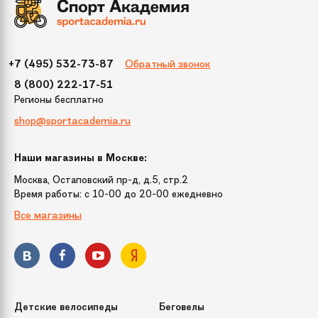
пакет с ручками, инструкция
Размер
107
Обратный звонок
+7 (495) 532-73-87
Цвет
Черный
8 (800) 222-17-51
Регионы бесплатно
shop@sportacademia.ru
Бренд
Тянитолкай
Наши магазины в Москве:
Модель
"Ural" 107 см
Москва, Остаповский пр-д, д.5, стр.2
Время работы: c 10-00 до 20-00 ежедневно
Все магазины
Детские велосипеды
Беговелы