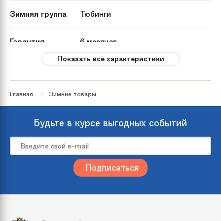
Зимняя группа
Тюбинги
Гарантия
6 месяцев
Показать все характеристики
Количество мест
1
Главная
Зимние товары
Рекомендуемый
от 3 лет
возраст
Будьте в курсе выгодных событий
Максимальная
до 120 кг
нагрузка
Страна
Россия
происхождения
Дополнительно
Буксировочный трос, упаковка