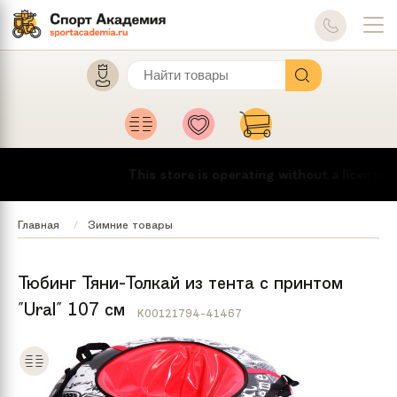
This store is operating without a license.
To
Главная
Зимние товары
Тюбинг Тяни-Толкай из тента с принтом
"Ural" 107 см
K00121794-41467