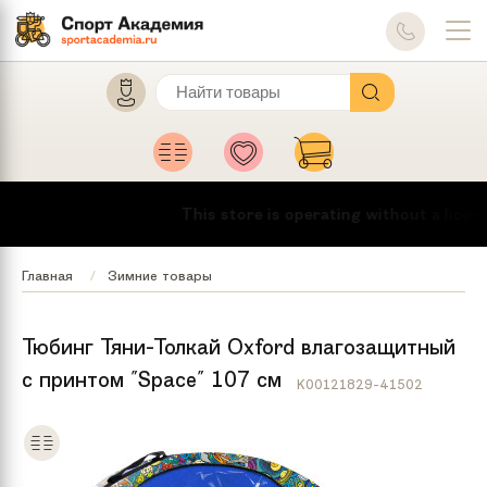
This store is operating without a licens
Главная
Зимние товары
Тюбинг Тяни-Толкай Oxford влагозащитный
с принтом "Space" 107 см
K00121829-41502