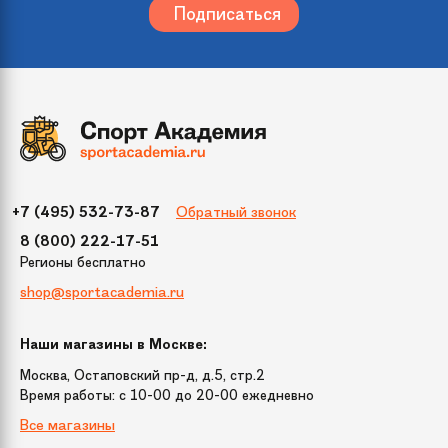
Страна
Россия
происхождения
Дополнительно
Буксировочный трос, упаковка
пакет с ручками, инструкция
Размер
107
Обратный звонок
+7 (495) 532-73-87
8 (800) 222-17-51
Цвет
Красный
Регионы бесплатно
shop@sportacademia.ru
Бренд
Тянитолкай
Наши магазины в Москве:
Модель
"Space" 107 см
Москва, Остаповский пр-д, д.5, стр.2
Время работы: c 10-00 до 20-00 ежедневно
Все магазины