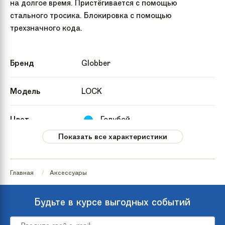
на долгое время. Пристёгивается с помощью
стального тросика. Блокировка с помощью
трехзначного кода.
Бренд
Globber
Модель
LOCK
Цвет
Голубой
Черный
Показать все характеристики
Группа
Замки
аксессуаров
Главная
Аксессуары
Артикул
532-101
Будьте в курсе выгодных событий
производителя