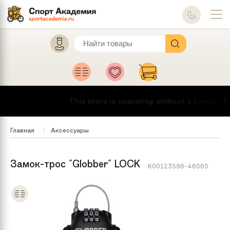
This store is operating without a license.
To 
Главная
Аксессуары
Замок-трос "Globber" LOCK
K00123596-46060