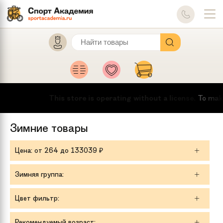
This store is operating without a license.
To make this
Зимние товары
Цена
: от
264
до
133039
₽
Зимняя группа:
Цвет фильтр:
Рекомендуемый возраст: