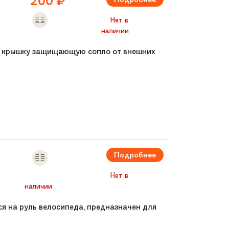
200
₽
Нет в
наличии
ую крышку защищающую сопло от внешних
0-90 градусов (5 положений), регулируемая
Подробнее
Нет в
наличии
тся на руль велосипеда, предназначен для