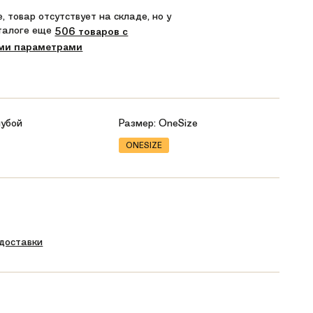
, товар отсутствует на складе, но у
аталоге еще
506 товаров с
ми параметрами
лубой
Размер:
OneSize
ONESIZE
 доставки