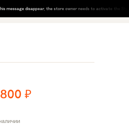
ssage disappear, the store owner needs to activate the Shop-Scrip
 800
₽
 наличии