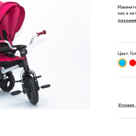
Извините
нас в к
похожи
Цвет:
Го
Условия