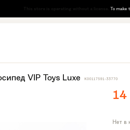
-51
This store is operating without a license.
To make this me
сипед VIP Toys Luxe
K00117591-33770
14
Нет в