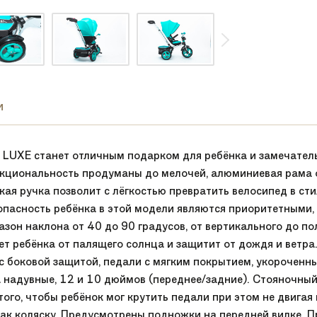
и
s LUXE станет отличным подарком для ребёнка и замечат
нкциональность продуманы до мелочей, алюминиевая рама 
кая ручка позволит с лёгкостью превратить велосипед в ст
пасность ребёнка в этой модели являются приоритетными, 
азон наклона от 40 до 90 градусов, от вертикального до 
т ребёнка от палящего солнца и защитит от дождя и ветра
с боковой защитой, педали с мягким покрытием, укороченны
 надувные, 12 и 10 дюймов (переднее/задние). Стояночный 
ого, чтобы ребёнок мог крутить педали при этом не двигая 
как коляску. Предусмотрены подножки на передней вилке. П