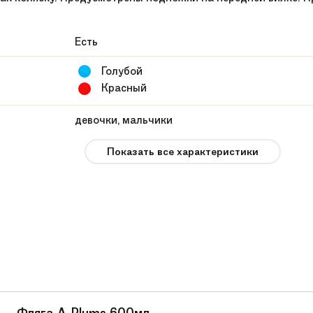
Есть
Голубой
Красный
девочки, мальчики
от 9 месяцев
Показать все характеристики
12.3 кг
Vip Toys
OneSize
Luxe
Надувные колеса