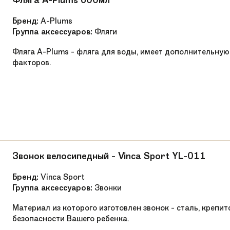
Фляга A-Plums 600мл
Есть
Бренд:
A-Plums
Корзинка для хранения вещей, LED фара
Группа аксессуаров:
Фляги
Фляга A-Plums - фляга для воды, имеет дополнительн
Угол наклона спинки сиденья регулируется 4
факторов.
ручка и наклон ручки
Алюминий
С ручкой
Звонок велосипедный - Vinca Sport YL-011
Бренд:
Vinca Sport
Группа аксессуаров:
Звонки
Материал из которого изготовлен звонок - сталь, крепи
безопасности Вашего ребенка.