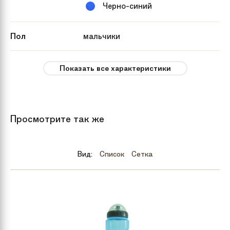
Черно-синий
Пол
мальчики
Рекомендуемый
от 8 лет
Показать все характеристики
возраст
Вес
14 кг
Просмотрите так же
Тип тормозов
Механика диск
Вид:
Список
Сетка
Бренд
Pride
Количество
21
скоростей