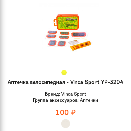
Артикул
SKD-27-84, SKD-27-57
производителя
Задний тормоз
Tektro Novela, 160мм
Группа
Горные
Аптечка велосипедная - Vinca Sport YP-3204
Бренд:
Vinca Sport
Группа аксессуаров:
Аптечки
100
₽