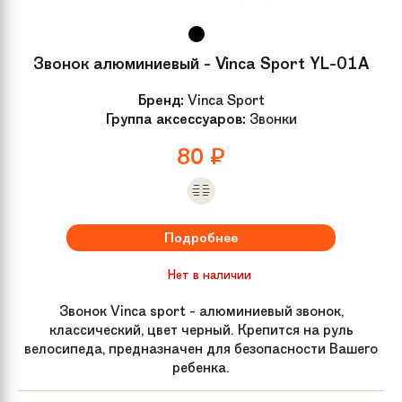
Покрышки
Kenda K832, 24x1,95
Звонок алюминиевый - Vinca Sport YL-01A
Подседельный
Zoom SP-200, 25,4x250мм
Бренд:
Vinca Sport
штырь
Группа аксессуаров:
Звонки
80
₽
Седло
Cionlli CL-6742
Крылья
Нет
Подробнее
Дополнительно
Подножка
Нет в наличии
Звонок Vinca sport - алюминиевый звонок,
Размер колес
24
классический, цвет черный. Крепится на руль
велосипеда, предназначен для безопасности Вашего
Материал рамы
Алюминий
ребенка.