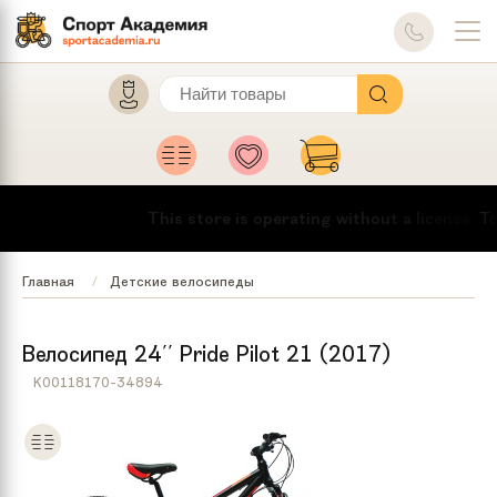
This store is operating without a license.
To ma
Главная
Детские велосипеды
Велосипед 24'' Pride Pilot 21 (2017)
K00118170-34894