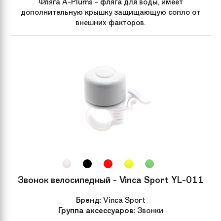
Фляга A-Plums - фляга для воды, имеет
дополнительную крышку защищающую сопло от
Передний тормоз
Tektro Novela, 160мм
внешних факторов.
Тормозные ручки
Моноблоки
Система
Prowheel MA-406 24/34/42T
Каретка
Neco CC-B906, Картридж
Педали
Feimin FP-806
Кассета
Трещётка Shimano MF-TZ21, 14-
28Т
Звонок велосипедный - Vinca Sport YL-011
Манетки
Shimano ST-EF51, 3x7 скоростей
Бренд:
Vinca Sport
Группа аксессуаров:
Звонки