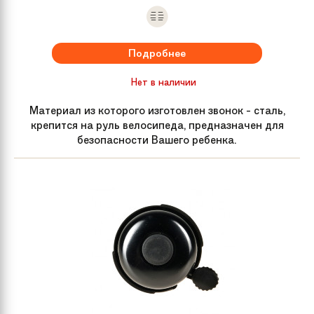
Тип манеток
Триггер
Передний
Shimano FD-TX50
Подробнее
переключатель
Нет в наличии
Задний
Shimano TX-35, 7 скоростей
Материал из которого изготовлен звонок - сталь,
переключатель
крепится на руль велосипеда, предназначен для
безопасности Вашего ребенка.
Цепь
KMC Z-50
Обода колес
алюминиевые двойные
Передняя втулка
Assess AE-802FDQ
Задняя втулка
Assess AE-802RD
Спицы
CN стальные