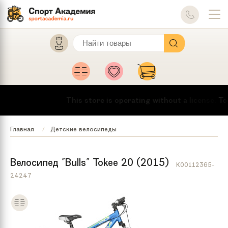
This store is operating without a license.
To mak
Главная
Детские велосипеды
Велосипед "Bulls" Tokee 20 (2015)
K00112365-
24247