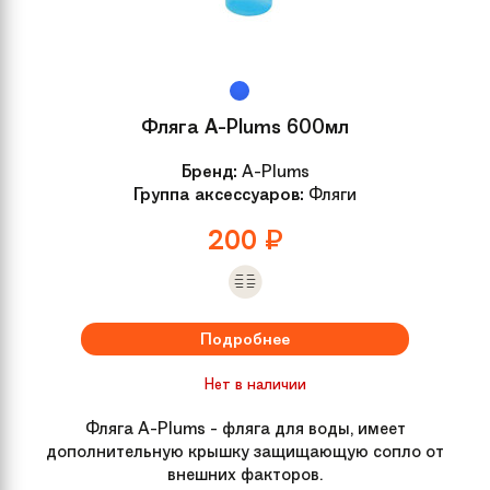
Размер
OneSize
Модель
Tokee 20 (2015)
Фляга A-Plums 600мл
Бренд:
A-Plums
Вилка
Suntour M-3010AL, 50 mm
Группа аксессуаров:
Фляги
Вынос
aluminium
200
₽
Руль
aluminium
Подробнее
Рулевая колонка
aluminium
Нет в наличии
Передний тормоз
Tektro V-Brake
Фляга A-Plums - фляга для воды, имеет
дополнительную крышку защищающую сопло от
внешних факторов.
Система
Wheeltop, 42/34/24T