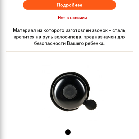
Подробнее
Подседельный
aluminium
штырь
Нет в наличии
Седло
Forming, STYX design
Материал из которого изготовлен звонок - сталь,
крепится на руль велосипеда, предназначен для
безопасности Вашего ребенка.
Рама велосипеда
7005 aluminium
Размер колес
20
Материал рамы
Алюминий
Задний тормоз
Tektro V-Brake
Группа
Горные