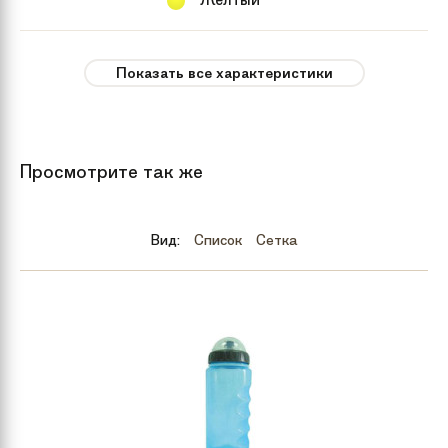
Пол
девочки, мальчики
Показать все характеристики
Рекомендуемый
от 6 лет
возраст
Просмотрите так же
Вес
11,5 кг
Вид:
Список
Сетка
Тип тормозов
V-brake
Бренд
Bulls
Количество
18
скоростей
Год
2015