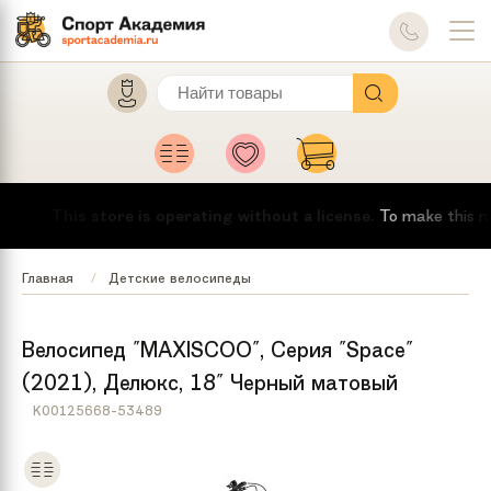
This store is operating without a license.
To make this messa
Главная
Детские велосипеды
Велосипед "MAXISCOO", Серия "Space"
(2021), Делюкс, 18" Черный матовый
K00125668-53489