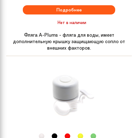
Подробнее
Передний тормоз
Disc
Нет в наличии
Тормозные ручки
Короткие,детские
Фляга A-Plums - фляга для воды, имеет
дополнительную крышку защищающую сопло от
внешних факторов.
Каретка
Картридж
Педали
Детские, пластик
Цепь
Steel
Обода колес
Al
Спицы
Steel
Покрышки
Универсальные