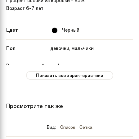
Процент сборки из коробки - 85%
Возраст 6-7 лет
Цвет
Черный
Пол
девочки, мальчики
Рекомендуемый
от 4 лет
возраст
Показать все характеристики
Вес
9.5 кг
Просмотрите так же
Тип тормозов
Ручной
Бренд
Maxiscoo
Вид:
Список
Сетка