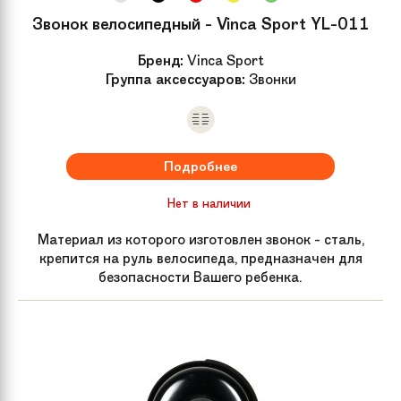
Звонок велосипедный - Vinca Sport YL-011
Седло
Анатомическое
Бренд:
Vinca Sport
Группа аксессуаров:
Звонки
Особенности
Легкий вес и детская геометрия
рамы
Рама велосипеда
Облегченная
Подробнее
Нет в наличии
Размер колес
18
Материал из которого изготовлен звонок - сталь,
крепится на руль велосипеда, предназначен для
Материал рамы
Магний
безопасности Вашего ребенка.
Задний тормоз
Disc