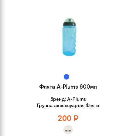
Количество
1
скоростей
Год
2021
Размер
OneSize
Модель
Space Делюкс 18"
Вилка
Жесткая
Фляга A-Plums 600мл
Вынос
Регулируемый
Бренд:
A-Plums
Группа аксессуаров:
Фляги
Руль
ALL
200
₽
Обмотка руля /
Тактильно мягкие
грипсы