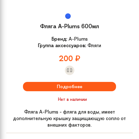
Модель
Space, Стандарт 16"
Фляга A-Plums 600мл
Вилка
Жесткая
Бренд:
A-Plums
Группа аксессуаров:
Фляги
Руль
Magnesium
200
₽
Обмотка руля /
Тактильно мягкие
грипсы
Подробнее
Передний тормоз
V-brake
Нет в наличии
Тормозные ручки
Alloy
Фляга A-Plums - фляга для воды, имеет
дополнительную крышку защищающую сопло от
внешних факторов.
Педали
Детские, пластик