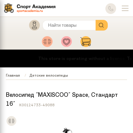
This store is operating without a license.
To mak
Главная
Детские велосипеды
Велосипед "MAXISCOO" Space, Стандарт
16"
K00124733-49088