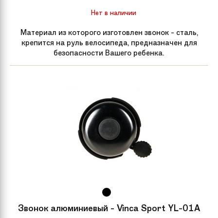
Нет в наличии
Рама велосипеда
Magnesium
Материал из которого изготовлен звонок - сталь,
крепится на руль велосипеда, предназначен для
безопасности Вашего ребенка.
Размер колес
16
Материал рамы
Магний
Задний тормоз
Mechanical Disk
Максимальная
до 50 кг
нагрузка
Звонок алюминиевый - Vinca Sport YL-01A