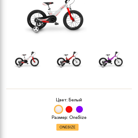
Цвет:
Белый
Размер:
OneSize
ONESIZE