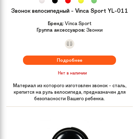
Передний
N/A
Звонок велосипедный - Vinca Sport YL-011
переключатель
Бренд:
Vinca Sport
Цепь
Ремень
Группа аксессуаров:
Звонки
Обода колес
Alloy
Подробнее
Передняя втулка
STEEL
Нет в наличии
Задняя втулка
STEEL
Материал из которого изготовлен звонок - сталь,
крепится на руль велосипеда, предназначен для
Спицы
Steel
безопасности Вашего ребенка.
Покрышки
C универсальным протектором
обеспечивающим наилучшее
сцепление с любой дорогой