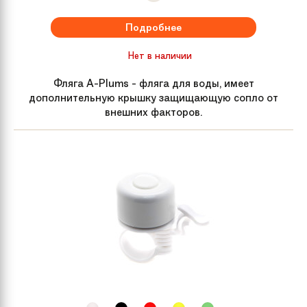
Подробнее
Рулевая колонка
Классическая безрезьбовая
Нет в наличии
Передний тормоз
Ручной
Фляга A-Plums - фляга для воды, имеет
дополнительную крышку защищающую сопло от
Тормозные ручки
Детские, усиленный пластик
внешних факторов.
Система
N/A
Каретка
Насыпная с лёгким ходом
Педали
Нескользящие, удобные педали с
ребристой поверхностью
Кассета
N/A