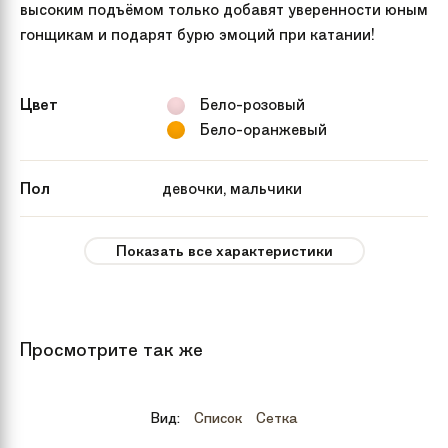
высоким подъёмом только добавят уверенности юным
гонщикам и подарят бурю эмоций при катании!
Цвет
Бело-розовый
Бело-оранжевый
Пол
девочки, мальчики
Рекомендуемый
от 3 лет
Показать все характеристики
возраст
Вес
8.2 кг
Просмотрите так же
Тип тормозов
Механика диск
Вид:
Список
Сетка
Бренд
Royal Baby