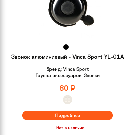
Подседельный
N/A
штырь
Седло
Детское анатомическое
Крылья
Нет
Звонок алюминиевый - Vinca Sport YL-01A
Дополнительно
Подножка
Бренд:
Vinca Sport
Группа аксессуаров:
Звонки
Рама велосипеда
Ультралегкий алюминий
80
₽
Размер колес
16
Материал рамы
Алюминий
Подробнее
Нет в наличии
Задний тормоз
Ручной