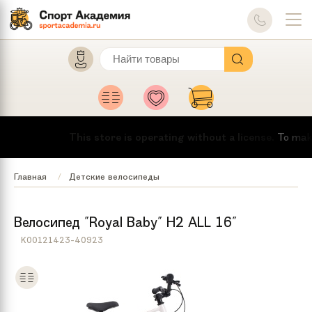
This store is operating without a license.
To make th
Главная
Детские велосипеды
Велосипед "Royal Baby" H2 ALL 16"
K00121423-40923