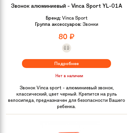
Дополнительно
Звонок, боковые колеса. Насос,
Звонок алюминиевый - Vinca Sport YL-01A
комплект ключей и крылья в
подарок!
Бренд:
Vinca Sport
Группа аксессуаров:
Звонки
Рама велосипеда
Прочная рама с удобной
80
₽
геометрией
Размер колес
14
Подробнее
Материал рамы
Сталь
Нет в наличии
Звонок Vinca sport - алюминиевый звонок,
Задний тормоз
Ручной
классический, цвет черный. Крепится на руль
велосипеда, предназначен для безопасности Вашего
ребенка.
Высота сиденья
44-54 см