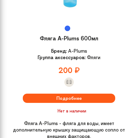
Вилка
Сталь
Вынос
N/A
Фляга A-Plums 600мл
Руль
Удобный, детский с регулировкой
Бренд:
A-Plums
по высоте и наклону
Группа аксессуаров:
Фляги
200
₽
Обмотка руля /
Резиновые
грипсы
Рулевая колонка
Классическая безрезьбовая
Подробнее
Передний тормоз
Ручной
Нет в наличии
Фляга A-Plums - фляга для воды, имеет
Тормозные ручки
Детские, усиленный пластик
дополнительную крышку защищающую сопло от
внешних факторов.