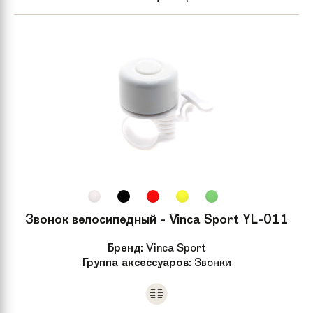
Система
N/A
Каретка
Насыпная с лёгким ходом
Педали
Нескользящие, удобные педали с
ребристой поверхностью
Кассета
N/A
Передний
N/A
переключатель
Звонок велосипедный - Vinca Sport YL-011
Цепь
N/A
Бренд:
Vinca Sport
Группа аксессуаров:
Звонки
Обода колес
Alloy