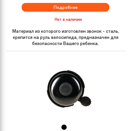
Передняя втулка
STEEL
Подробнее
Задняя втулка
STEEL
Нет в наличии
Материал из которого изготовлен звонок - сталь,
Спицы
Steel
крепится на руль велосипеда, предназначен для
безопасности Вашего ребенка.
Покрышки
C универсальным протектором
обеспечивающим наилучшее
сцепление с любой дорогой
Подседельный
N/A
штырь
Седло
Детское анатомическое
Крылья
Пластиковые