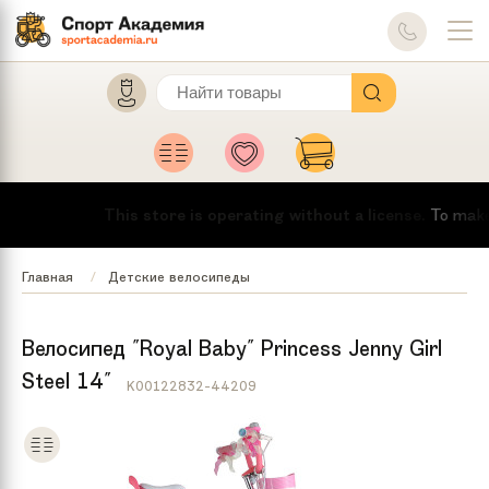
This store is operating without a license.
To make th
Главная
Детские велосипеды
Велосипед "Royal Baby" Princess Jenny Girl
Steel 14"
K00122832-44209