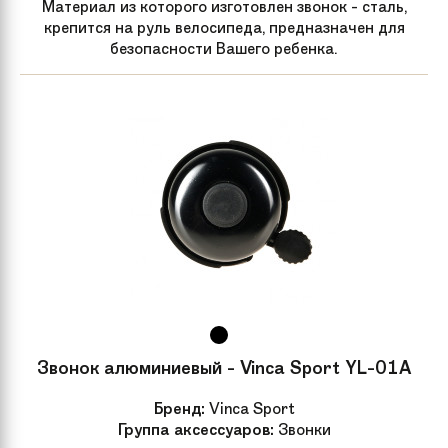
Материал из которого изготовлен звонок - сталь,
крепится на руль велосипеда, предназначен для
безопасности Вашего ребенка.
Покрышки
C универсальным протектором
обеспечивающим наилучшее
сцепление с любой дорогой
Седло
Детское анатомическое
Крылья
Пластиковые
Дополнительно
Звонок, дополнительные боковые
колеса, корзинка для вещей и
игрушек. Насос, комплект ключей и
крылья
Звонок алюминиевый - Vinca Sport YL-01A
Рама велосипеда
Рама велосипеда изготовлена из
прочной стали и имеет надежные
Бренд:
Vinca Sport
сварочные узлы
Группа аксессуаров:
Звонки