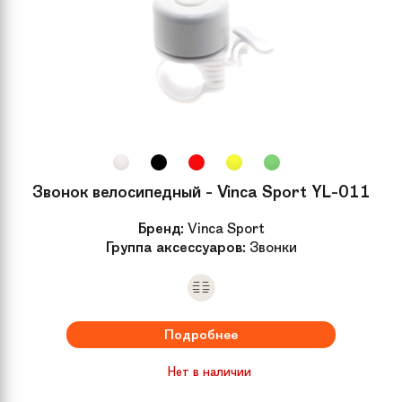
Педали
Детские, пластик
Кассета
16 T
Передний
N/A
переключатель
Звонок велосипедный - Vinca Sport YL-011
Цепь
N/A
Бренд:
Vinca Sport
Группа аксессуаров:
Звонки
Обода колес
Alloy
Передняя втулка
STEEL
Подробнее
Задняя втулка
STEEL
Нет в наличии
Спицы
Steel