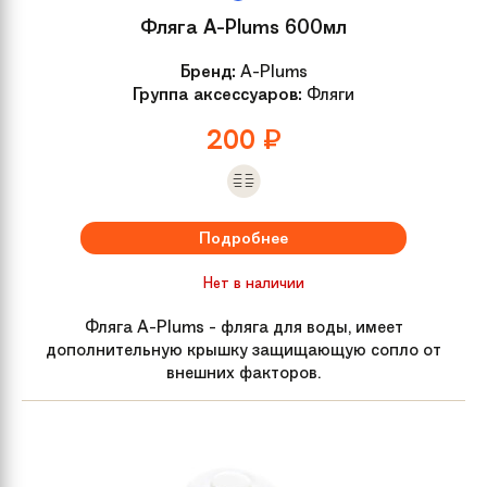
Фляга A-Plums 600мл
Руль
Удобный, детский с регулировкой
Бренд:
A-Plums
по высоте и наклону
Группа аксессуаров:
Фляги
200
₽
Обмотка руля /
Резиновые
грипсы
Рулевая колонка
Классическая безрезьбовая
Подробнее
Передний тормоз
Ручной
Нет в наличии
Фляга A-Plums - фляга для воды, имеет
Тормозные ручки
Детские, усиленный пластик
дополнительную крышку защищающую сопло от
внешних факторов.
Система
N/A
Каретка
Насыпная с лёгким ходом