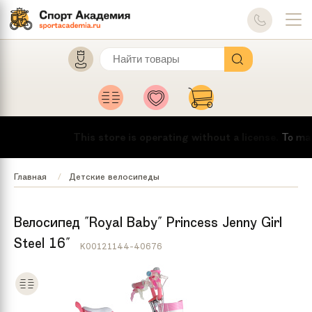
This store is operating without a license.
To make t
Главная
Детские велосипеды
Велосипед "Royal Baby" Princess Jenny Girl
Steel 16"
K00121144-40676