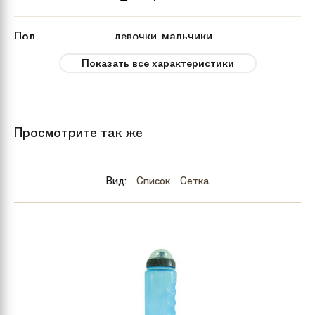
Пол
девочки, мальчики
Показать все характеристики
Рекомендуемый
от 2 лет
возраст
Вес
9.3 кг
Просмотрите так же
Тип тормозов
Механика диск
Вид:
Список
Сетка
Бренд
Royal Baby
Количество
1
скоростей
Год
2018