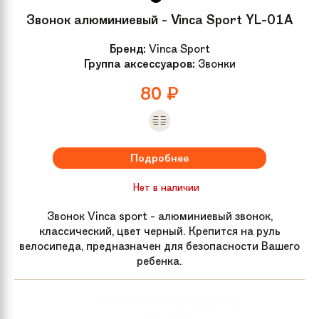
Седло
Детское анатомическое
Звонок алюминиевый - Vinca Sport YL-01A
Бренд:
Vinca Sport
Крылья
Пластиковые
Группа аксессуаров:
Звонки
80
₽
Дополнительно
Звонок, боковые колеса. Насос,
комплект ключей и крылья в
подарок!
Подробнее
Рама велосипеда
Качественная рама из магниевого
сплава с надежными и ровными
Нет в наличии
сварочными узлами
Звонок Vinca sport - алюминиевый звонок,
классический, цвет черный. Крепится на руль
Размер колес
14
велосипеда, предназначен для безопасности Вашего
ребенка.
Материал рамы
Магниевый сплав
Задний тормоз
Ручной