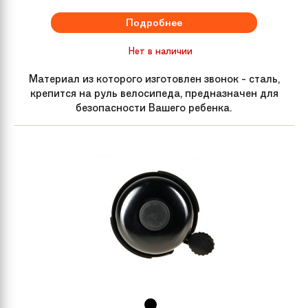
Цепь
N/A
Подробнее
Обода колес
Alloy
Нет в наличии
Материал из которого изготовлен звонок - сталь,
Передняя втулка
STEEL
крепится на руль велосипеда, предназначен для
безопасности Вашего ребенка.
Задняя втулка
STEEL
Спицы
Steel
Покрышки
C универсальным протектором
обеспечивающим наилучшее
сцепление с любой дорогой
Подседельный
N/A
штырь