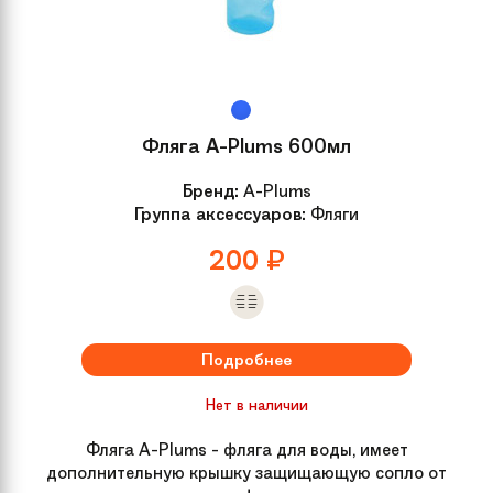
Размер
OneSize
Модель
Space Shuttle 14"
Фляга A-Plums 600мл
Вилка
HiTen
Бренд:
A-Plums
Группа аксессуаров:
Фляги
Вынос
N/A
200
₽
Руль
Удобный, детский с регулировкой
по высоте и наклону
Подробнее
Обмотка руля /
Резиновые
грипсы
Нет в наличии
Фляга A-Plums - фляга для воды, имеет
Рулевая колонка
Классическая безрезьбовая
дополнительную крышку защищающую сопло от