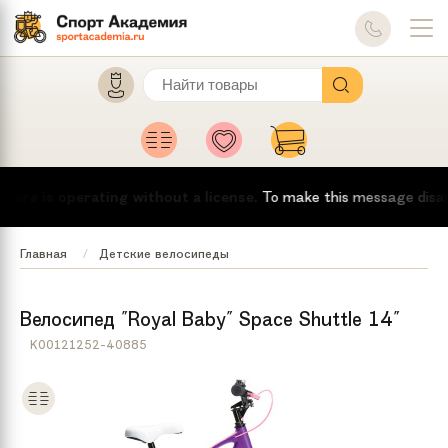
re is operating without a license.
To make this message disappear
Главная
Детские велосипеды
Велосипед "Royal Baby" Space Shuttle 14"
K00121252-40885