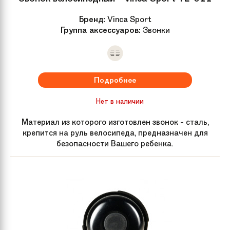
Бренд:
Vinca Sport
Передний
N/A
Группа аксессуаров:
Звонки
переключатель
Задний
нет
переключатель
Подробнее
Нет в наличии
Цепь
KMC C410
Материал из которого изготовлен звонок - сталь,
Обода колес
Alloy, 28H
крепится на руль велосипеда, предназначен для
безопасности Вашего ребенка.
Передняя втулка
Steel bolt-on 28H
Задняя втулка
Steel bolt-on 28H
Спицы
Steel