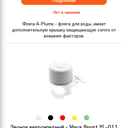
Подробнее
Нет в наличии
Рулевая колонка
Steel-Headset
Фляга A-Plums - фляга для воды, имеет
Передний тормоз
N/A
дополнительную крышку защищающую сопло от
внешних факторов.
Тормозные ручки
N/A
Система
One piece steel 36T
Каретка
One piece
Педали
Resin body with reflector
Кассета
18T
Манетки
N/A
Звонок велосипедный - Vinca Sport YL-011