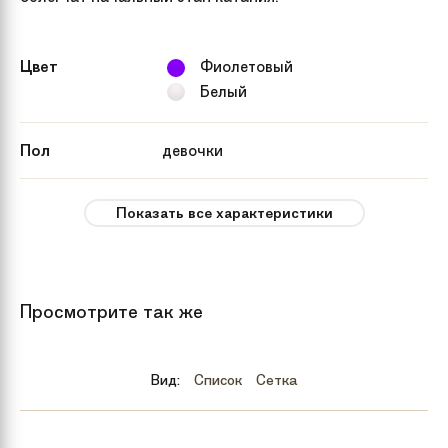
Цвет
Фиолетовый
Белый
Пол
девочки
Рекомендуемый
от 3 лет
Показать все характеристики
возраст
Вес
8.99 кг
Просмотрите так же
Тип тормозов
Ножной
Вид:
Список
Сетка
Бренд
Schwinn