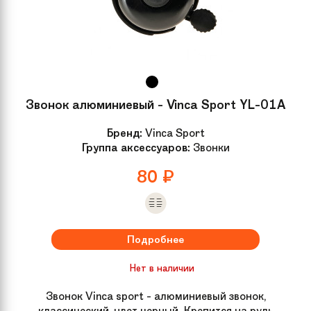
Покрышки
Kids 16 x 2.125
Подседельный
Steel, 27.2 x 250 mm
штырь
Звонок алюминиевый - Vinca Sport YL-01A
Седло
Kids
Бренд:
Vinca Sport
Группа аксессуаров:
Звонки
Крылья
Металлические
80
₽
Дополнительно
Подножка
Рама велосипеда
Schwinn 16" alloy kids
Подробнее
Нет в наличии
Размер колес
16
Звонок Vinca sport - алюминиевый звонок,
Материал рамы
Алюминий
классический, цвет черный. Крепится на руль