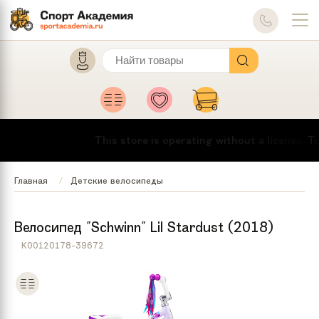
This store is operating without a license.
To mak
Главная
Детские велосипеды
Велосипед "Schwinn" Lil Stardust (2018)
K00120178-39672