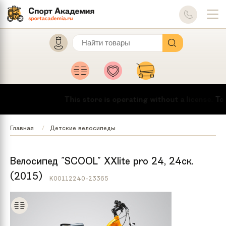
This store is operating without a license.
To mak
Главная
Детские велосипеды
Велосипед "SCOOL" XXlite pro 24, 24ск.
(2015)
K00112240-23365