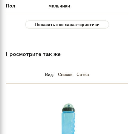
Пол
мальчики
Рекомендуемый
от 8 лет
Показать все характеристики
возраст
Вес
13,8 кг
Просмотрите так же
Тип тормозов
V-brake
Вид:
Список
Сетка
Бренд
Scool
Количество
24
скоростей
Год
2015