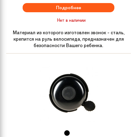
Обода колес
LA-08 alloy black
Подробнее
Передняя втулка
SHIMANO Hubdynamo DH-3N31
Нет в наличии
Материал из которого изготовлен звонок - сталь,
Задняя втулка
KT-5ER Schellspanner QR, alloy,
крепится на руль велосипеда, предназначен для
black
безопасности Вашего ребенка.
Покрышки
S’COOL Cube 24 x 2.00 Reflex Logo,
white
Подседельный
MAGIX Patent 27,2 mm, alloy, black
штырь
Крылья
S’COOL Junior Design metal color
Рама велосипеда
S’COOL Junior XX 24" 6061 alloy
SEMI Integrated