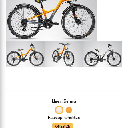
Цвет:
Белый
Размер:
OneSize
ONESIZE