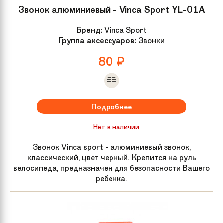
Звонок алюминиевый - Vinca Sport YL-01A
Размер колес
24
Бренд:
Vinca Sport
Группа аксессуаров:
Звонки
Материал рамы
Алюминий
80
₽
Задний тормоз
TEKTRO V-Brake alloy, black
Группа
Горные
Подробнее
Нет в наличии
Звонок Vinca sport - алюминиевый звонок,
классический, цвет черный. Крепится на руль
велосипеда, предназначен для безопасности Вашего
ребенка.