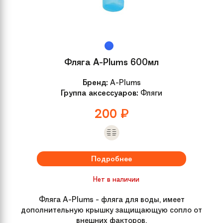
Размер
OneSize
Модель
XXlite pro 24, 24ск. (2015)
Вилка
SUNTOUR Suspension fork M-3000
Фляга A-Plums 600мл
alloy, travel 50 mm
Бренд:
A-Plums
Группа аксессуаров:
Фляги
Вынос
ZOOM A-Head 75 mm, alloy, black
matt
200
₽
Руль
ZOOM A-Head 75 mm, alloy, black
matt
Подробнее
Обмотка руля /
S’COOL Ergo black
Нет в наличии
грипсы
Фляга A-Plums - фляга для воды, имеет
дополнительную крышку защищающую сопло от
Передний тормоз
TEKTRO V-Brake alloy, black
внешних факторов.